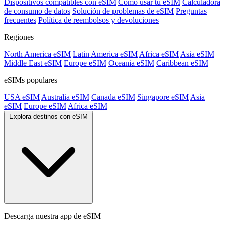
Dispositivos compatibles con eSIM
Cómo usar tu eSIM
Calculadora
de consumo de datos
Solución de problemas de eSIM
Preguntas
frecuentes
Política de reembolsos y devoluciones
Regiones
North America eSIM
Latin America eSIM
Africa eSIM
Asia eSIM
Middle East eSIM
Europe eSIM
Oceania eSIM
Caribbean eSIM
eSIMs populares
USA eSIM
Australia eSIM
Canada eSIM
Singapore eSIM
Asia
eSIM
Europe eSIM
Africa eSIM
Explora destinos con eSIM
Descarga nuestra app de eSIM