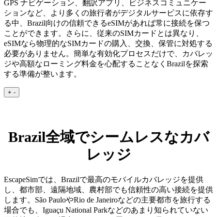
GPS ナビゲーション、翻訳アプリ、ビジネスコミュニケー
ションなど、より多くの旅行者がデジタルサービスに依存す
る中、Brazil向けの信頼できるeSIMがあれば常に接続を保つ
ことができます。さらに、従来のSIMカードとは異なり、
eSIMなら物理的なSIMカードの購入、交換、保管に対処する
必要がありません。簡単な有効化プロセスだけで、カバレッ
ジや高額なローミング料金を心配することなくBrazilを探索
する準備が整います。
+
-
Brazil全域でシームレスなカバ
レッジ
EscapeSimでは、Brazilで最高のモバイルカバレッジを提供
し、都市部、遠隔地域、農村部でも信頼性の高い接続を提供
します。São PauloやRio de Janeiroなどの主要都市を旅行する
場合でも、Iguaçu National Parkなどのあまり知られていない