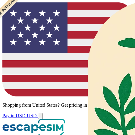
 CHEAPEST
 POPULAR
 POPULAR
 POPULAR
Shopping from
United States
?
Get pricing in your local currency.
Pay in USD
USD