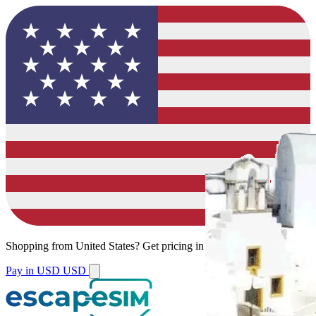
Shopping from
United States
?
Get pricing in your local currency.
Pay in USD
USD