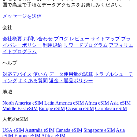
国で高速で手頃なデータアクセスをお楽しみください。
メッセージを送信
会社
会社概要
お問い合わせ
ブログ
レビュー
サイトマップ
プラ
イバシーポリシー
利用規約
リワードプログラム
アフィリエ
イトプログラム
ヘルプ
対応デバイス
使い方
データ使用量の試算
トラブルシューテ
ィング
よくある質問
返金・返品ポリシー
地域
North America eSIM
Latin America eSIM
Africa eSIM
Asia eSIM
Middle East eSIM
Europe eSIM
Oceania eSIM
Caribbean eSIM
人気のeSIM
USA eSIM
Australia eSIM
Canada eSIM
Singapore eSIM
Asia
eSIM
Europe eSIM
Africa eSIM