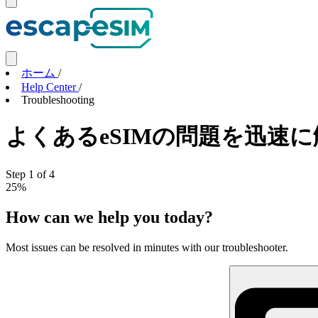
ホーム
/
Help Center
/
Troubleshooting
よくあるeSIMの問題を迅速に解決 - 
Step 1 of 4
25%
How can we help you today?
Most issues can be resolved in minutes with our troubleshooter.