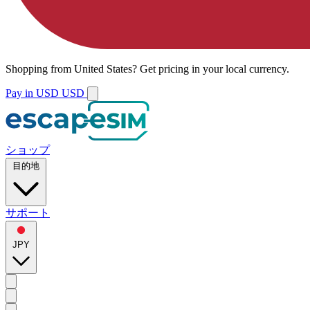
Shopping from
United States
?
Get pricing in your local currency.
Pay in USD
USD
ショップ
目的地
サポート
JPY