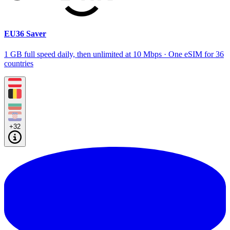
EU36 Saver
1 GB full speed daily, then unlimited at 10 Mbps · One eSIM for 36
countries
+32