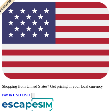
 CHEAPEST
 POPULAR
Shopping from
United States
?
Get pricing in your local currency.
Pay in USD
USD