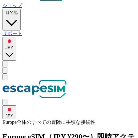
ショップ
目的地
サポート
JPY
JPY
Europe全体のすべての
冒険
に手頃な接続性
Europe eSIM（JPY ¥290〜）即時アクテ