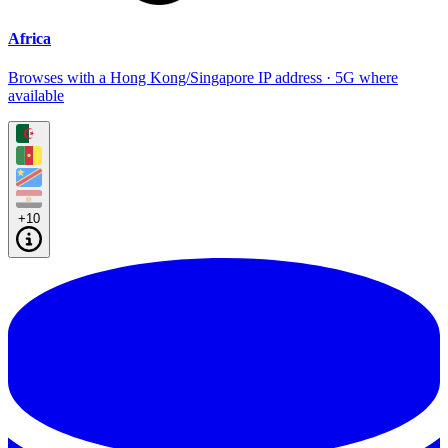
Africa
Browses with a Hong Kong/Singapore IP address · 5G where
available
+10