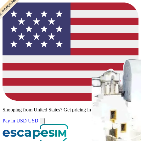
 BEST VALUE
 CHEAPEST
 POPULAR
 POPULAR
 POPULAR
 POPULAR
Shopping from
United States
?
Get pricing in your local currency.
Pay in USD
USD