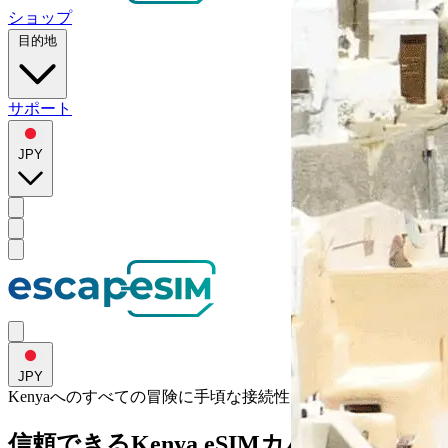
ショップ
目的地
サポート
JPY
JPY
Kenyaへのすべての
冒険
に手頃な接続性
信頼できるKenya eSIMカバレッジ