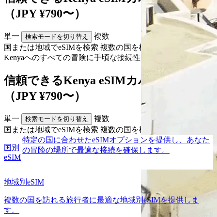
（JPY ¥790〜）
単一
複数
検索モードを切り替え
国または地域でeSIMを検索
複数の国を検索
Kenyaへのすべての
冒険
に手頃な接続性
信頼できるKenya eSIMカバレッジ
（JPY ¥790〜）
単一
複数
検索モードを切り替え
国または地域でeSIMを検索
複数の国を検索
特定の国に合わせたeSIMオプションを提供し、あなた
国別
の冒険の場所で最適な接続を確保します。
eSIM
地域別eSIM
複数の国を訪れる旅行者に最適な地域別eSIMを提供しま
す。