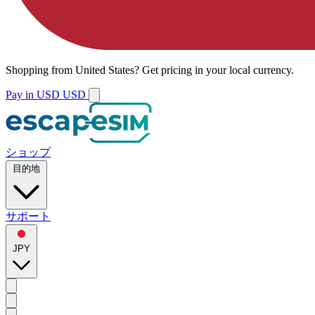
Shopping from
United States
?
Get pricing in your local currency.
Pay in USD
USD
ショップ
目的地
サポート
JPY