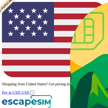
 BEST VALUE
 POPULAR
 POPULAR
Shopping from
United States
?
Get pricing in your local currency.
Pay in USD
USD