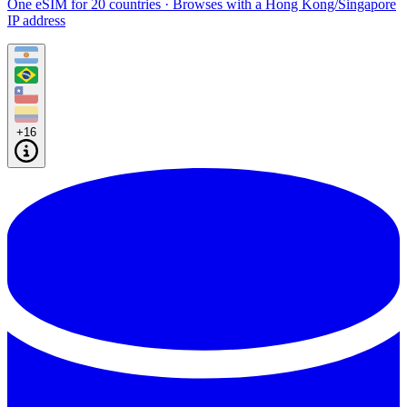
One eSIM for 20 countries · Browses with a Hong Kong/Singapore
IP address
+16