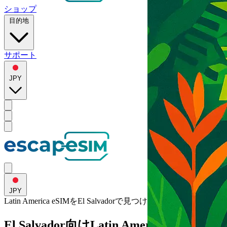
ショップ
目的地
サポート
JPY
JPY
Latin America eSIMを
El Salvador
で見つける
El Salvador向けLatin America 5GB