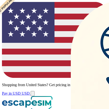
 POPULAR
 POPULAR
 POPULAR
Shopping from
United States
?
Get pricing in your local currency.
Pay in USD
USD