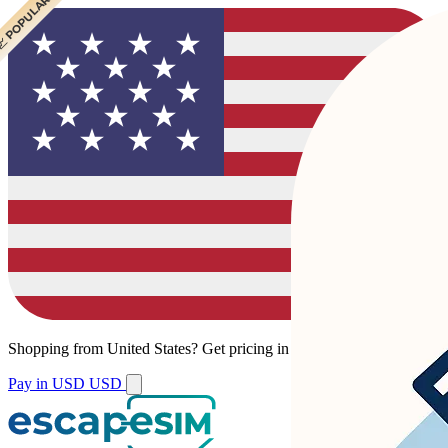
 POPULAR
 POPULAR
Shopping from
United States
?
Get pricing in your local currency.
Pay in USD
USD