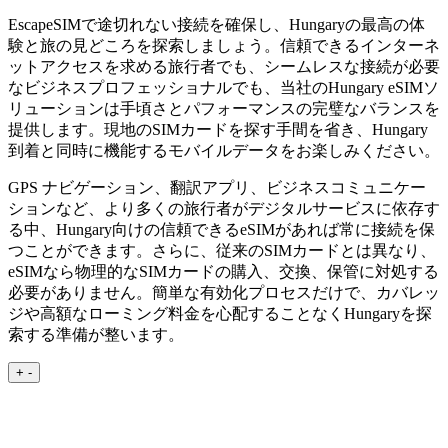
EscapeSIMで途切れない接続を確保し、Hungaryの最高の体
験と旅の見どころを探索しましょう。信頼できるインターネ
ットアクセスを求める旅行者でも、シームレスな接続が必要
なビジネスプロフェッショナルでも、当社のHungary eSIMソ
リューションは手頃さとパフォーマンスの完璧なバランスを
提供します。現地のSIMカードを探す手間を省き、Hungary
到着と同時に機能するモバイルデータをお楽しみください。
GPS ナビゲーション、翻訳アプリ、ビジネスコミュニケー
ションなど、より多くの旅行者がデジタルサービスに依存す
る中、Hungary向けの信頼できるeSIMがあれば常に接続を保
つことができます。さらに、従来のSIMカードとは異なり、
eSIMなら物理的なSIMカードの購入、交換、保管に対処する
必要がありません。簡単な有効化プロセスだけで、カバレッ
ジや高額なローミング料金を心配することなくHungaryを探
索する準備が整います。
+
-