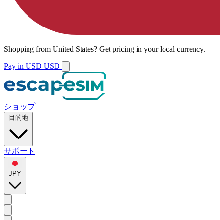
Shopping from
United States
?
Get pricing in your local currency.
Pay in USD
USD
ショップ
目的地
サポート
JPY