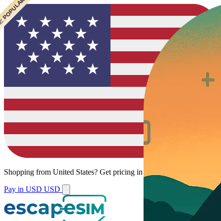
 CHEAPEST
 POPULAR
Shopping from
United States
?
Get pricing in your local currency.
Pay in USD
USD