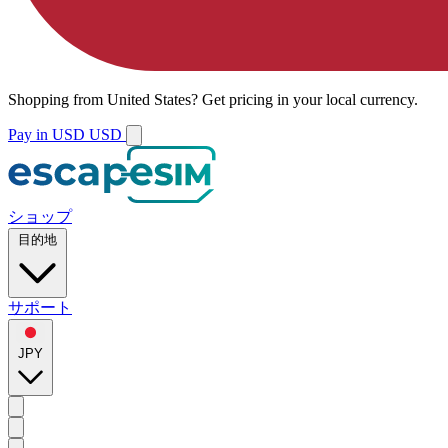
Shopping from
United States
?
Get pricing in your local currency.
Pay in USD
USD
ショップ
目的地
サポート
JPY