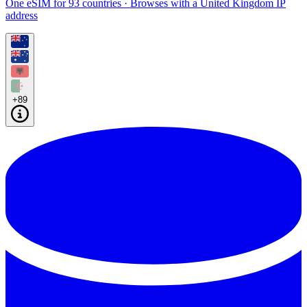
One eSIM for 93 countries · Browses with a United Kingdom IP
address
+89