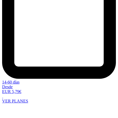
14-60 días
Desde
EUR 5,79€
VER PLANES