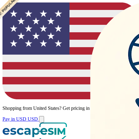
 POPULAR
 POPULAR
 POPULAR
 POPULAR
Shopping from
United States
?
Get pricing in your local currency.
Pay in USD
USD