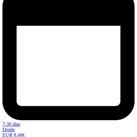
7-30 días
Desde
EUR 8,49€