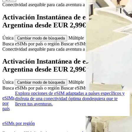
Conectividad asequible para cada
aventura
a Argentina
Activación Instantánea de eSIM de
Argentina desde EUR 2,99€
Única
Múltiple
Cambiar modo de búsqueda
Busca eSIMs por país o región
Buscar eSIMs para varios países
Conectividad asequible para cada
aventura
a Argentina
Activación Instantánea de eSIM de
Argentina desde EUR 2,99€
Única
Múltiple
Cambiar modo de búsqueda
Busca eSIMs por país o región
Buscar eSIMs para varios países
Explora opciones de eSIM adaptadas a países específicos y
eSIMs
disfruta de una conectividad óptima dondequiera que te
por
lleven tus aventuras.
país
eSIMs por región