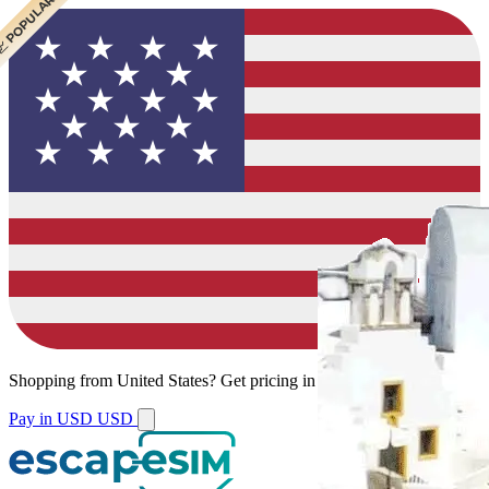
 BEST VALUE
 CHEAPEST
 POPULAR
Shopping from
United States
?
Get pricing in your local currency.
Pay in USD
USD