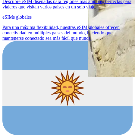
Descubre eSIM diseñadas para regiones más amplias, perfectas para
viajeros que visitan varios países en un solo viaje.
eSIMs globales
Para una máxima flexibilidad, nuestras eSIM globales ofrecen
conectividad en múltiples países del mundo, haciendo que
mantenerse conectado sea más fácil que nunca.