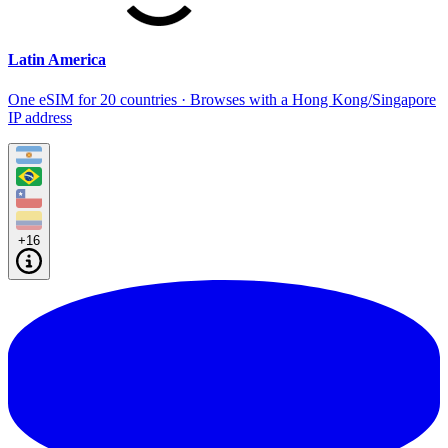
Latin America
One eSIM for 20 countries · Browses with a Hong Kong/Singapore
IP address
+16