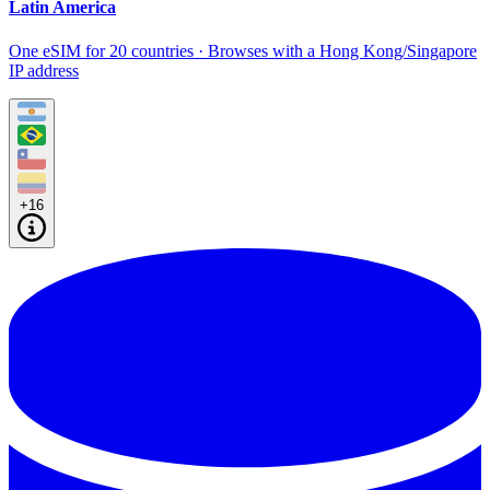
Latin America
One eSIM for 20 countries · Browses with a Hong Kong/Singapore
IP address
+16