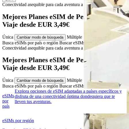
Conectividad asequible para cada
aventura
a Peru
Mejores Planes eSIM de Peru y Datos de
Viaje desde EUR 3,49€
Única
Múltiple
Cambiar modo de búsqueda
Busca eSIMs por país o región
Buscar eSIMs para varios países
Conectividad asequible para cada
aventura
a Peru
Mejores Planes eSIM de Peru y Datos de
Viaje desde EUR 3,49€
Única
Múltiple
Cambiar modo de búsqueda
Busca eSIMs por país o región
Buscar eSIMs para varios países
Explora opciones de eSIM adaptadas a países específicos y
eSIMs
disfruta de una conectividad óptima dondequiera que te
por
lleven tus aventuras.
país
eSIMs por región