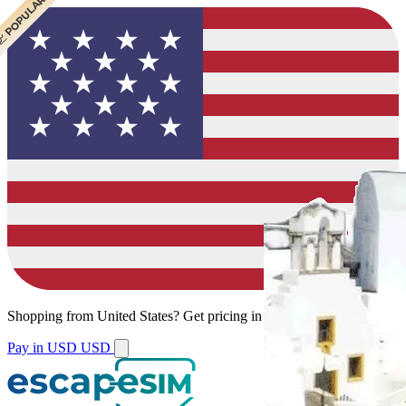
 BEST VALUE
 CHEAPEST
 POPULAR
Shopping from
United States
?
Get pricing in your local currency.
Pay in USD
USD