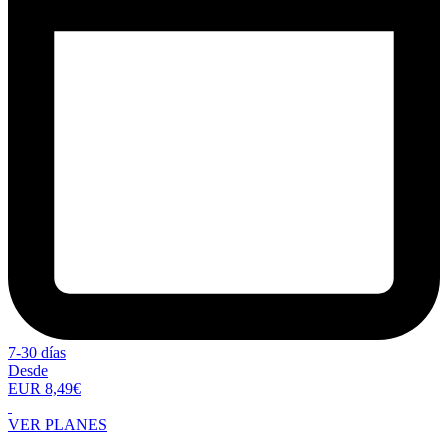
7-30 días
Desde
EUR 8,49€
VER PLANES