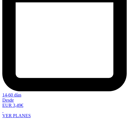
14-60 días
Desde
EUR 3,49€
VER PLANES