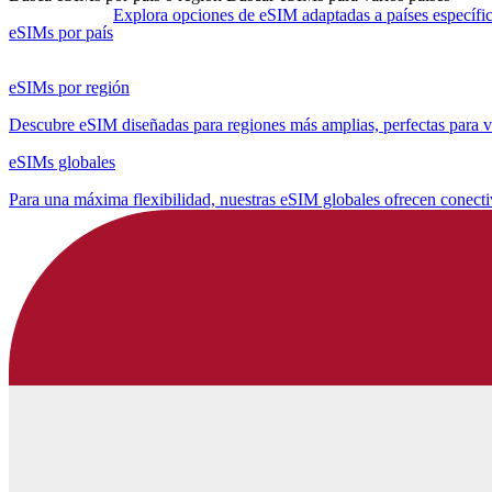
Explora opciones de eSIM adaptadas a países específico
eSIMs por país
eSIMs por región
Descubre eSIM diseñadas para regiones más amplias, perfectas para via
eSIMs globales
Para una máxima flexibilidad, nuestras eSIM globales ofrecen conect