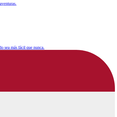
aventuras.
do sea más fácil que nunca.