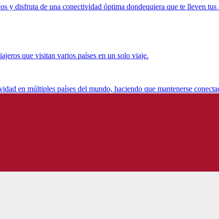
s y disfruta de una conectividad óptima dondequiera que te lleven tus 
jeros que visitan varios países en un solo viaje.
ividad en múltiples países del mundo, haciendo que mantenerse conecta