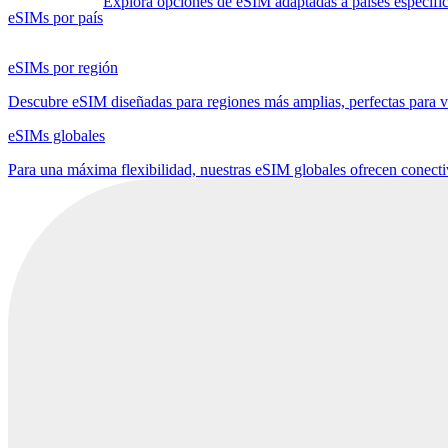
Explora opciones de eSIM adaptadas a países específico
eSIMs por país
eSIMs por región
Descubre eSIM diseñadas para regiones más amplias, perfectas para via
eSIMs globales
Para una máxima flexibilidad, nuestras eSIM globales ofrecen conect