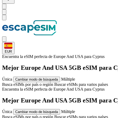
EUR
Encuentra la eSIM perfecta de Europe And USA para
Cyprus
Mejor Europe And USA 5GB eSIM para C
Única
Múltiple
Cambiar modo de búsqueda
Busca eSIMs por país o región
Buscar eSIMs para varios países
Encuentra la eSIM perfecta de Europe And USA para
Cyprus
Mejor Europe And USA 5GB eSIM para C
Única
Múltiple
Cambiar modo de búsqueda
Busca eSIMs por país o región
Buscar eSIMs para varios países