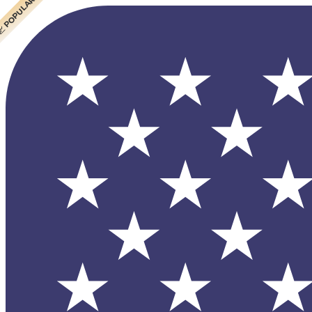
 POPULAR
 POPULAR