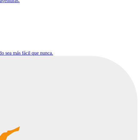
aventuras.
do sea más fácil que nunca.