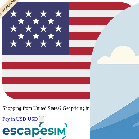
 CHEAPEST
 POPULAR
 POPULAR
Shopping from
United States
?
Get pricing in your local currency.
Pay in USD
USD