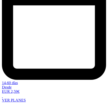
14-60 días
Desde
EUR 2,59€
VER PLANES