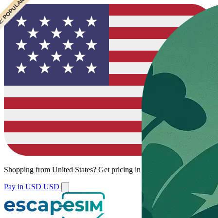
 POPULAR
Shopping from
United States
?
Get pricing in your local currency.
Pay in USD
USD