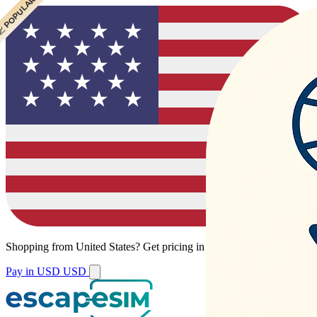
 POPULAR
 POPULAR
Shopping from
United States
?
Get pricing in your local currency.
Pay in USD
USD