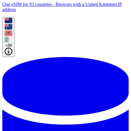
One eSIM for 93 countries · Browses with a United Kingdom IP
address
+89