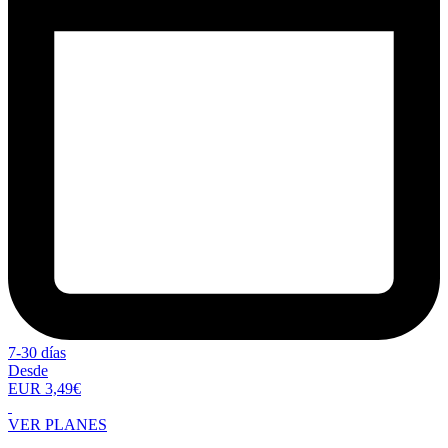
7-30 días
Desde
EUR 3,49€
VER PLANES