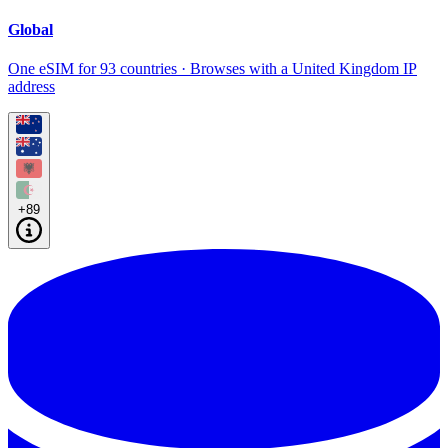
Global
One eSIM for 93 countries · Browses with a United Kingdom IP
address
+89