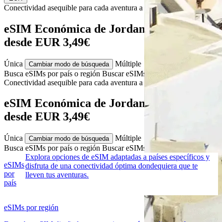
Conectividad asequible para cada
aventura
a Jordan
eSIM Económica de Jordan para Viajeros
desde EUR 3,49€
Única
Múltiple
Cambiar modo de búsqueda
Busca eSIMs por país o región
Buscar eSIMs para varios países
Conectividad asequible para cada
aventura
a Jordan
eSIM Económica de Jordan para Viajeros
desde EUR 3,49€
Única
Múltiple
Cambiar modo de búsqueda
Busca eSIMs por país o región
Buscar eSIMs para varios países
Explora opciones de eSIM adaptadas a países específicos y
eSIMs
disfruta de una conectividad óptima dondequiera que te
por
lleven tus aventuras.
país
eSIMs por región