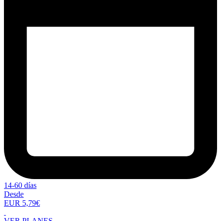
14-60 días
Desde
EUR 5,79€
VER PLANES