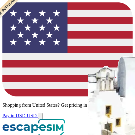
 CHEAPEST
 POPULAR
 POPULAR
 POPULAR
Shopping from
United States
?
Get pricing in your local currency.
Pay in USD
USD