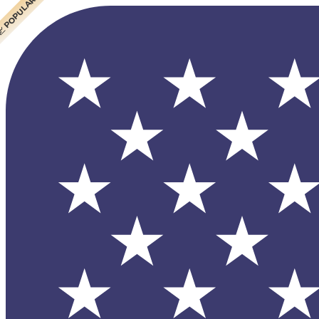
 POPULAR
 POPULAR