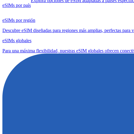
Explora opciones de eSIM adaptadas a países específico
eSIMs por país
eSIMs por región
Descubre eSIM diseñadas para regiones más amplias, perfectas para via
eSIMs globales
Para una máxima flexibilidad, nuestras eSIM globales ofrecen conect