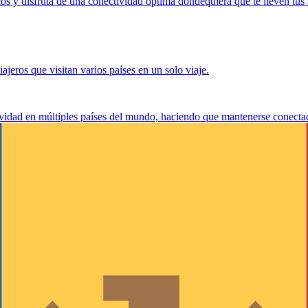
s y disfruta de una conectividad óptima dondequiera que te lleven tus 
jeros que visitan varios países en un solo viaje.
ividad en múltiples países del mundo, haciendo que mantenerse conecta