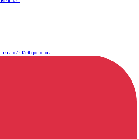
aventuras.
do sea más fácil que nunca.