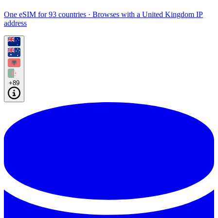
One eSIM for 93 countries · Browses with a United Kingdom IP
address
+89