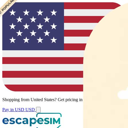
 POPULAR
Shopping from
United States
?
Get pricing in your local currency.
Pay in USD
USD