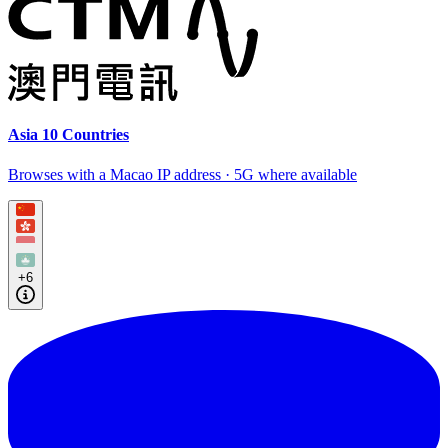
Asia 10 Countries
Browses with a Macao IP address · 5G where available
+6