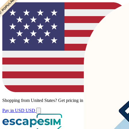
 POPULAR
 POPULAR
Shopping from
United States
?
Get pricing in your local currency.
Pay in USD
USD