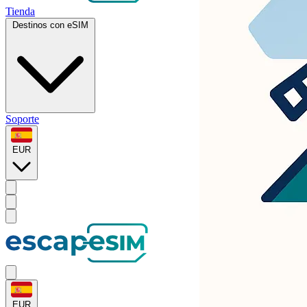
Tienda
Destinos con eSIM
Soporte
EUR
EUR