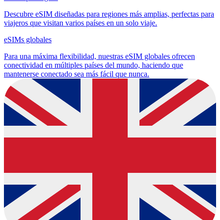
Descubre eSIM diseñadas para regiones más amplias, perfectas para
viajeros que visitan varios países en un solo viaje.
eSIMs globales
Para una máxima flexibilidad, nuestras eSIM globales ofrecen
conectividad en múltiples países del mundo, haciendo que
mantenerse conectado sea más fácil que nunca.