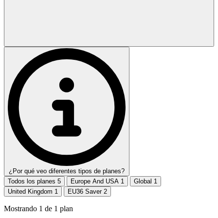
¿Por qué veo diferentes tipos de planes?
Todos los planes
5
Europe And USA
1
Global
1
United Kingdom
1
EU36 Saver
2
Mostrando
1
de
1
plan