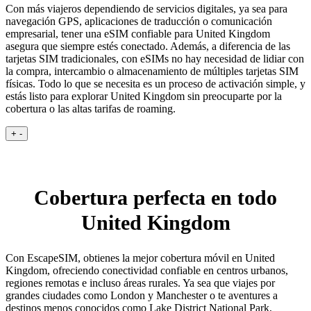
Con más viajeros dependiendo de servicios digitales, ya sea para
navegación GPS, aplicaciones de traducción o comunicación
empresarial, tener una eSIM confiable para United Kingdom
asegura que siempre estés conectado. Además, a diferencia de las
tarjetas SIM tradicionales, con eSIMs no hay necesidad de lidiar con
la compra, intercambio o almacenamiento de múltiples tarjetas SIM
físicas. Todo lo que se necesita es un proceso de activación simple, y
estás listo para explorar United Kingdom sin preocuparte por la
cobertura o las altas tarifas de roaming.
+
-
Cobertura perfecta en todo
United Kingdom
Con EscapeSIM, obtienes la mejor cobertura móvil en United
Kingdom, ofreciendo conectividad confiable en centros urbanos,
regiones remotas e incluso áreas rurales. Ya sea que viajes por
grandes ciudades como London y Manchester o te aventures a
destinos menos conocidos como Lake District National Park,