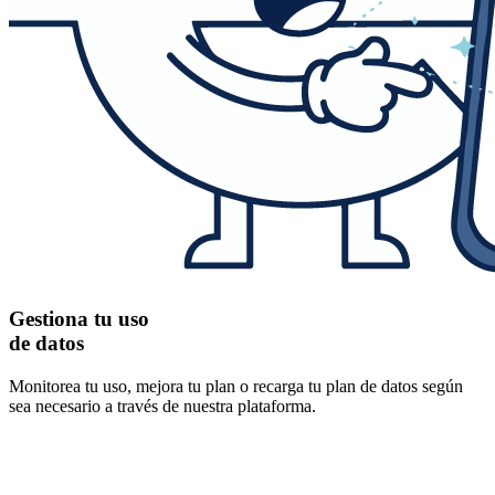
Gestiona tu uso
de datos
Monitorea tu uso, mejora tu plan o recarga tu plan de datos según
sea necesario a través de nuestra plataforma.