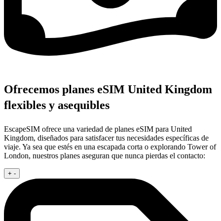
Ofrecemos planes eSIM United Kingdom
flexibles y asequibles
EscapeSIM ofrece una variedad de planes eSIM para United
Kingdom, diseñados para satisfacer tus necesidades específicas de
viaje. Ya sea que estés en una escapada corta o explorando Tower of
London, nuestros planes aseguran que nunca pierdas el contacto:
+
-