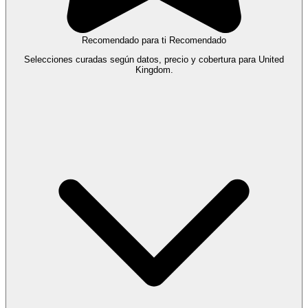
Recomendado para ti
Recomendado
Selecciones curadas según datos, precio y cobertura para United
Kingdom.