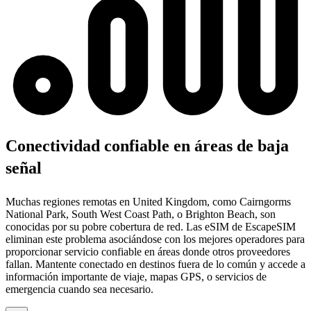
Conectividad confiable en áreas de baja
señal
Muchas regiones remotas en United Kingdom, como Cairngorms
National Park, South West Coast Path, o Brighton Beach, son
conocidas por su pobre cobertura de red. Las eSIM de EscapeSIM
eliminan este problema asociándose con los mejores operadores para
proporcionar servicio confiable en áreas donde otros proveedores
fallan. Mantente conectado en destinos fuera de lo común y accede a
información importante de viaje, mapas GPS, o servicios de
emergencia cuando sea necesario.