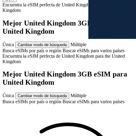
Encuentra la eSIM perfecta de United Kingdom para
the United
Kingdom
Mejor United Kingdom 3GB eSIM para
United Kingdom
Única
Múltiple
Cambiar modo de búsqueda
Busca eSIMs por país o región
Buscar eSIMs para varios países
Encuentra la eSIM perfecta de United Kingdom para
the United
Kingdom
Mejor United Kingdom 3GB eSIM para
United Kingdom
Única
Múltiple
Cambiar modo de búsqueda
Busca eSIMs por país o región
Buscar eSIMs para varios países