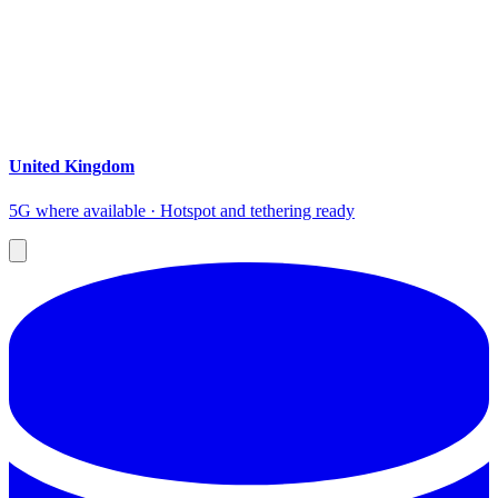
United Kingdom
5G where available · Hotspot and tethering ready