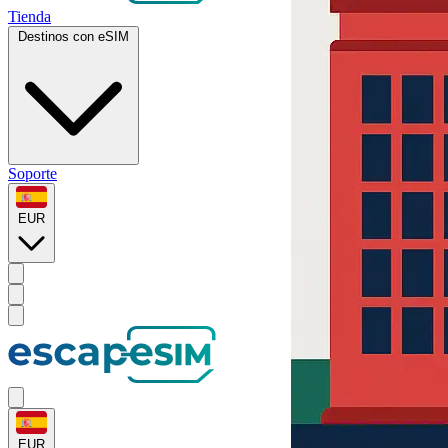
Tienda
Destinos con eSIM
Soporte
EUR
EUR