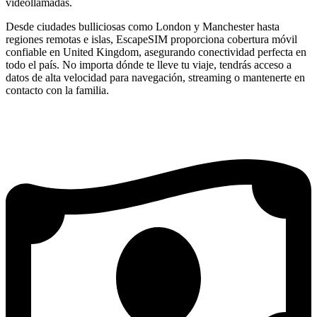
videollamadas.
Desde ciudades bulliciosas como London y Manchester hasta
regiones remotas e islas, EscapeSIM proporciona cobertura móvil
confiable en United Kingdom, asegurando conectividad perfecta en
todo el país. No importa dónde te lleve tu viaje, tendrás acceso a
datos de alta velocidad para navegación, streaming o mantenerte en
contacto con la familia.