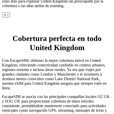
estás listo para explorar United Kingdom sin preocuparte por la
cobertura o las altas tarifas de roaming.
+
-
Cobertura perfecta en todo
United Kingdom
Con EscapeSIM, obtienes la mejor cobertura móvil en United
Kingdom, ofreciendo conectividad confiable en centros urbanos,
regiones remotas e incluso áreas rurales. Ya sea que viajes por
grandes ciudades como London y Manchester o te aventures a
destinos menos conocidos como Lake District National Park,
nuestra eSIM para United Kingdom asegura que siempre estés en
línea.
EscapeSIM se asocia con las principales compañías locales O2 UK
y H3G UK para proporcionar cobertura de datos móviles
consistente, permitiéndote mantenerte conectado para actividades
esenciales como navegación GPS, streaming, mensajes de texto y