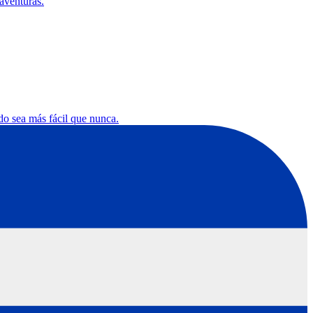
aventuras.
do sea más fácil que nunca.