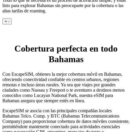
Todo lo que se necesita es un proceso de activación simple, y estás
listo para explorar Bahamas sin preocuparte por la cobertura o las
altas tarifas de roaming.
+
-
Cobertura perfecta en todo
Bahamas
Con EscapeSIM, obtienes la mejor cobertura móvil en Bahamas,
ofreciendo conectividad confiable en centros urbanos, regiones
remotas e incluso áreas rurales. Ya sea que viajes por grandes
ciudades como Nassau y Freeport o te aventures a destinos menos
conocidos como Lucayan National Park, nuestra eSIM para
Bahamas asegura que siempre estés en línea.
EscapeSIM se asocia con las principales compañías locales
Bahamas Telco. Comp. y BTC (Bahamas Telecommunications
Company) para proporcionar cobertura de datos móviles consistente,
permitiéndote mantenerte conectado para actividades esenciales
como navegación GPS, streaming, mensajes de texto y