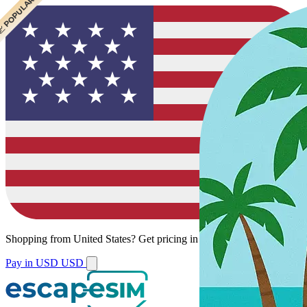
 POPULAR
 POPULAR
Shopping from
United States
?
Get pricing in your local currency.
Pay in USD
USD