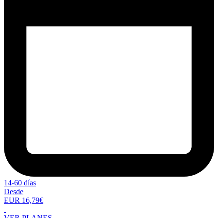
14-60 días
Desde
EUR 16,79€
VER PLANES