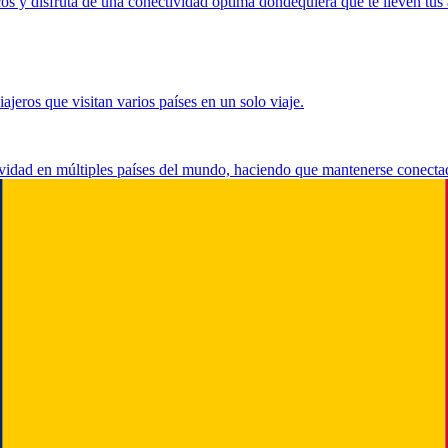
s y disfruta de una conectividad óptima dondequiera que te lleven tus 
jeros que visitan varios países en un solo viaje.
ividad en múltiples países del mundo, haciendo que mantenerse conecta