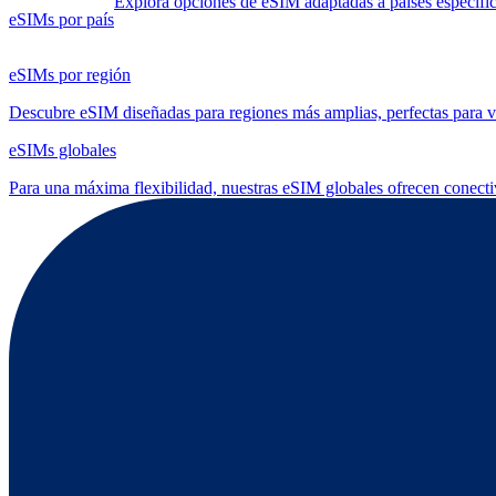
Explora opciones de eSIM adaptadas a países específico
eSIMs por país
eSIMs por región
Descubre eSIM diseñadas para regiones más amplias, perfectas para via
eSIMs globales
Para una máxima flexibilidad, nuestras eSIM globales ofrecen conect