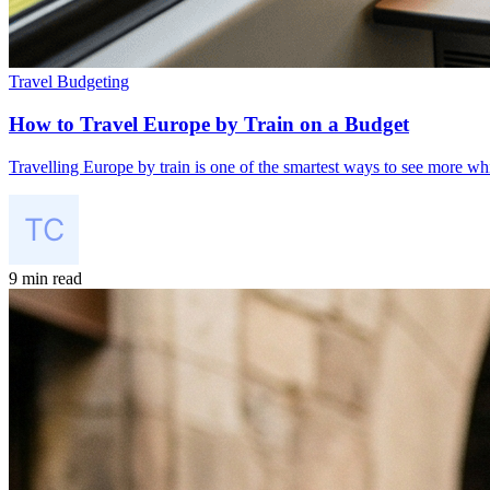
Travel Budgeting
How to Travel Europe by Train on a Budget
Travelling Europe by train is one of the smartest ways to see more whil
9 min read