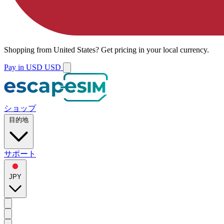
Shopping from
United States
?
Get pricing in your local currency.
Pay in USD
USD
ショップ
目的地
サポート
JPY